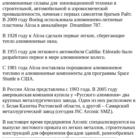
алюминиевые сплавы для инновационной техники в
строительной, автомобильной и аэрокосмической
промышленности, начиная с первых самолетов братьев Райт.
В 2009 году Boeing использовала алюминиево-литиевые
пластины Alcoa в авиалайнере Dreamliner 787.
В 1928 году в Alcoa сделали первые легкие, сберегающие
тепло алюминиевые окна.
В 1955 году для легкового автомобиля Cadillac Eldorado было
разработано первое в мире алюминиевое колесо.
С 1981 года Alcoa поставляла порошковое алюминиевое
топливо и алюминиевые компоненты для программы Space
Shuttle в США.
В России Alcoa представлена с 1993 года. В 2005 году
американская компания купила у «Русского алюминия» два
крупных металлургических завода. Один из них расположен в
г. Белая Калитва Ростовской области, а другой – Самарский
металлургический завод (сегодня JSC Arconic SMZ).
В настоящее время предприятия Arconic специализируются на
выпуске листового проката из легких металлов, строительных
конструкций для оформления фасадов зданий, разнообразных