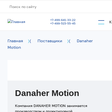
Перейти к основному содержанию
+7-499-641-33-22
К
+7-499-515-55-45
Главная
)
(
Поставщики
)
(
Danaher
Motion
Danaher Motion
Компания DANAHER MOTION занимается
производством и проектировкой