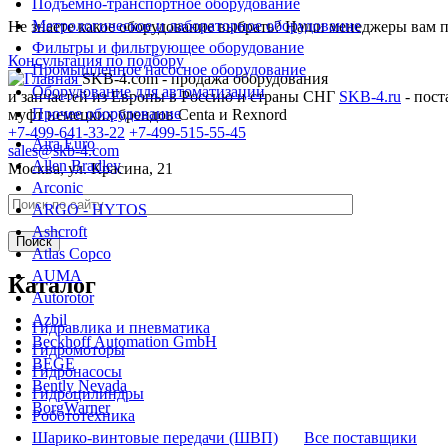
Подъемно-транспортное оборудование
Метрологическое и лабораторное оборудование
Не знаете какое оборудование выбрать? Наши менеджеры вам 
Фильтры и фильтрующее оборудование
Консультация по подбору
Промышленное насосное оборудование
SKB-4.com - продажа оборудования
Оборудование для автоматизации
и запчастей из Европы в Россию и страны СНГ
SKB-4.ru
- пост
Прочее оборудование
муфт немецких брендов Centa и Rexnord
+7-499-641-33-22
+7-499-515-55-45
Aira Euro
sales@skb-4.com
Allen Bradley
Москва, ул. Красина, 21
Arconic
ARGO - HYTOS
Ashcroft
Atlas Copco
AUMA
Каталог
Autorotor
Azbil
Гидравлика и пневматика
Beckhoff Automation GmbH
Гидромоторы
BEGE
Гидронасосы
Bently Nevada
Гидроцилиндры
BorgWarner
Робототехника
Все поставщики
Шарико-винтовые передачи (ШВП)