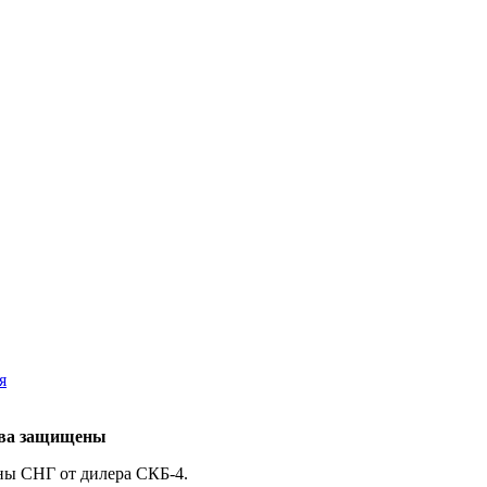
я
рава защищены
ны СНГ от дилера СКБ-4.