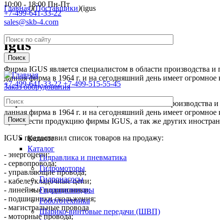
10:00 - 18:00 Пн-Пт
Перейти к основному содержанию
Главная
)
(
Поставщики
)
(
igus
+7-499-641-33-22
sales@skb-4.com
igus
Фирма IGUS является специалистом в области производства и 
данная фирма в 1964 г. и на сегодняшний день имеет огромно
+7-499-641-33-22
+7-499-515-55-45
Заказ оборудования
Фирма IGUS
является специалистом в области производства и
данная фирма в 1964 г. и на сегодняшний день имеет огромно
приобрести продукцию фирмы IGUS, а так же других иностра
IGUS предоставил список товаров на продажу:
Каталог
Каталог
- энергоцепи;
Гидравлика и пневматика
- сервопровода;
Гидромоторы
- управляющие провода;
Гидронасосы
- кабелеукладочные цепи;
- линейные подшипники;
Гидроцилиндры
- подшипники скольжения;
Робототехника
- магистральные провода
Шарико-винтовые передачи (ШВП)
- моторные провода;