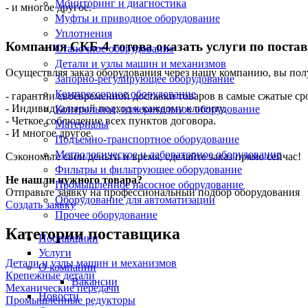
Мониторинг и диагностика
- и многое другое.
Муфты и приводное оборудование
Уплотнения
Компания СКБ-4 готова оказать услуги по поста
Станочное оборудование
Детали и узлы машин и механизмов
Осуществляя заказ оборудования через нашу компанию, вы пол
Запорно-регулирующее оборудование
Компрессорное оборудование
- гарантии своевременной доставки товаров в самые сжатые с
- Индивидуальный подход к каждому клиенту.
Контрольное, измерительное оборудование
- Четкое соблюдение всех пунктов договора.
Материалы
- И многое другое.
Подъемно-транспортное оборудование
Метрологическое и лабораторное оборудование
Сэкономьте свои деньги и время, сделайте заказ прямо сейчас!
Фильтры и фильтрующее оборудование
Не нашли нужного товара?
Промышленное насосное оборудование
Отправьте заявку на профессиональный подбор оборудования
Оборудование для автоматизации
Создать заявку
Прочее оборудование
Категории поставщика
Поставщики
Услуги
Детали и узлы машин и механизмов
О компании
Крепежные детали
Вакансии
Механические передачи
Новости
Промышленные редукторы