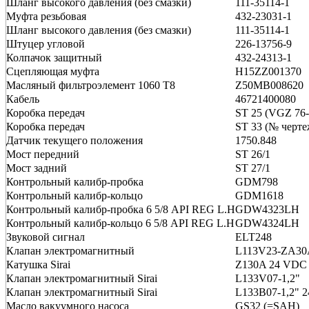
Шланг высокого давления (без смазки)
111-35114-1
Муфта резьбовая
432-23031-1
Шланг высокого давления (без смазки)
111-35114-1
Штуцер угловой
226-13756-9
Колпачок защитный
432-24313-1
Сцепляющая муфта
H15ZZ001370
Масляный фильтроэлемент 1060 Т8
Z50MB008620
Кабель
46721400080
Коробка передач
ST 25 (VGZ 76-
Коробка передач
ST 33 (№ черте
Датчик текущего положения
1750.848
Мост передний
ST 26/1
Мост задний
ST 27/1
Контрольный калибр-пробка
GDM798
Контрольный калибр-кольцо
GDM1618
Контрольный калибр-пробка 6 5/8 API REG L.H
GDW4323LH
Контрольный калибр-кольцо 6 5/8 API REG L.H
GDW4324LH
Звуковой сигнал
ELT248
Клапан электромагнитный
L113V23-ZA30A
Катушка Sirai
Z130A 24 VDC
Клапан электромагнитный Sirai
L133V07-1,2"
Клапан электромагнитный Sirai
L133B07-1,2" 
Масло вакуумного насоса
GS32 (=SAH)