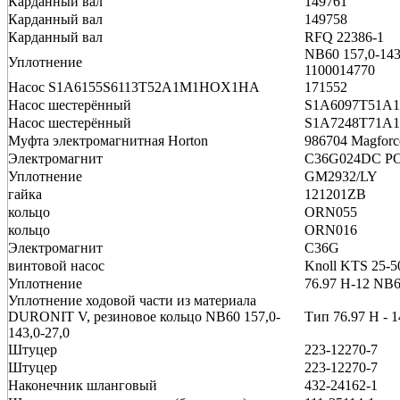
Карданный вал
149761
Карданный вал
149758
Карданный вал
RFQ 22386-1
NB60 157,0-143,
Уплотнение
1100014770
Насос S1A6155S6113T52A1M1HOX1HA
171552
Насос шестерённый
S1A6097T51A
Насос шестерённый
S1A7248T71A
Муфта электромагнитная Horton
986704 Magforc
Электромагнит
C36G024DC P
Уплотнение
GM2932/LY
гайка
121201ZB
кольцо
ORN055
кольцо
ORN016
Электромагнит
C36G
винтовой насос
Knoll KTS 25-5
Уплотнение
76.97 H-12 NB
Уплотнение ходовой части из материала
DURONIT V, резиновое кольцо NB60 157,0-
Тип 76.97 H - 
143,0-27,0
Штуцер
223-12270-7
Штуцер
223-12270-7
Наконечник шланговый
432-24162-1