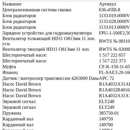
Название
Артикул
Централизованная система смазки
636-45III-8
Блок радиаторов
1133.019.0000V
Блок радиаторов
1133.028.0000
Блок радиаторов
1133.013.0000
Зарядное устройство для гидроаккумулятора
FPU-1-100F2,
Вентилятор толкающий HD11 O813мм 11 лоп.
BWTS № 0811
ccw
Вентилятор тянущий HD11 O813мм 11 лоп.
BWTS № 02000
Шестеренчатый насос
1 517 222 657
Шестеренчатый насос
1 517 222 373
Муфта
CF-K-150-11-6
Фланец
FL-SAE3-20-16
Датчик / контроллер трансмиссии 4263000 Dana
APC 72
Насос David Brown
R1A4032A31A
Насос David Brown
R1A4032R401
Насос David Brown
R1A4032A31A
Звуковой сигнал
ELT248
Звуковой сигнал
ELT249
Пружина
385750-01
Карданный вал
149759
Карданный вал
149760