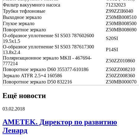
Фильтр вакуумного насоса
71232023
Трубки тефлоновые
Z99ZZII6040
Выходное зеркало
Z50MB008510
Глухое зеркало
Z50MB008500
Поворотное зеркало
Z50MB008690
О-образное уплотнение SI S503 787602600
S20SI
19.5x1.5
О-образное уплотнение SI S503 787617300
P14SI
13.8x2.4
Поляризационное зеркало MKII - 467694-
Z50ZZ010860
777214
Поворотное зеркало D60 355377-610186
Z50ZZ008210
Зеркало ATFR 2.5+4 160586
Z50ZZ008360
Поворотное зеркало D50 832216
Z50MB000070
Ещё новости
03.02.2018
AMETEK. Директор по развитию
Ленард