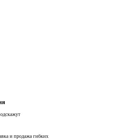
ия
подскажут
авка и продажа гибких