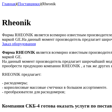
Главная
)
(
Поставщики
)
(
Rheonik
Rheonik
Фирма RHEONIK является всемирно известным производителем
маркой GE.На данный момент производитель предлагает широч
Заказ оборудования
Фирма RHEONIK
является всемирно известным производител
маркой GE.
На данный момент производитель предлагает широчайший моде
приобрести продукцию компании RHEONIK , а так же других 
RHEONIK предлагает:
- расходомеры;
- кориолисовые массовые счетчики в большом ассортименте.
- преобразователи для расходомеров;
Компания СКБ-4 готова оказать услуги по пост