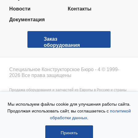
Новости
Контакты
Документация
Заказ
оборудования
Специальное Конструкторское Бюро - 4 © 1999-
2026 Все права защищены
Продажа оборудования и запчастей из Европы в Россию и страны
СНГ от дилера СКБ-4.
Фирма СКБ-4 — официальный представитель комплектующих для
Мы используем файлы cookie для улучшения работы сайта.
ремонта промышленной автоматики и электроники.
Выключатели, клапаны, инструменты, датчики, сенсоры, приборы,
Продолжая использовать сайт, вы соглашаетесь с
политикой
расходомеры, энкодеры,электродвигатели, насосы, рулетки,
обработки данных
.
преобразователи с доставкой по всей России.
Политика конфиденциальности
Пользовательское
соглашение
Принять