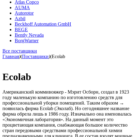
Atlas Copco
AUMA
Autorotor
Azbil
Beckhoff Automation GmbH
BEGE
Bently Nevada
BorgWarner
Все поставщики
Главная
)
(
Поставщики
)
(
Ecolab
Ecolab
Американский коммивояжер - Мэрит Осборн, создал в 1923
году маленькую компанию по изготовлению средств для
профессиональной уборки помещений. Таким образом
→
появилась фирма Ecolab (Эколаб). Но сегодняшнее название
фирма обрела лишь в 1986 году. Изначально она именовалась
«Экономичная лаборатория». На данный момент это
процветающая компания, снабжающая большое количество
стран передовыми средствами профессиональной химии
предназначенными для клининга. В ее состав входят мощные