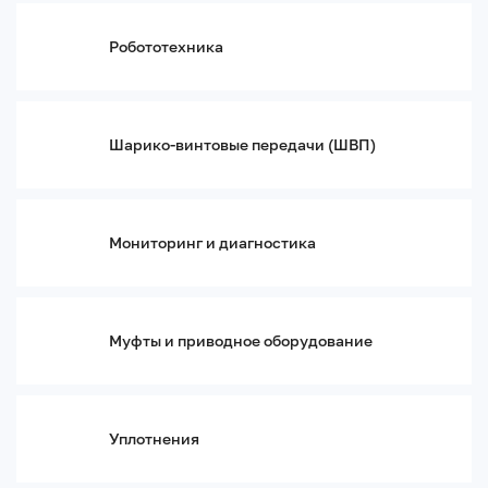
Расходные материалы для вакуумной техники
Робототехника
Вакуумные насосы
Роторно-платинчатые насосы R5
Кулачковые насосы Mink
Водокольцевые насосы Dolphin LX
Шарико-винтовые передачи (ШВП)
Вихревые воздуходувки SAMOS
Вакуумные камеры
Оборудование для сферы услуг
Клеевые машины и оборудование для нанесения клея
Мониторинг и диагностика
Этикетировочное и маркировочное оборудование
Полиграфическое оборудование
Клининговое оборудование
Оптика и фотоника
Муфты и приводное оборудование
Базовые элементы перемещений
Поворотные и линейные трансляторы
Рельсы и кронштейны
Уплотнения
Оптические столы
Оптические системы