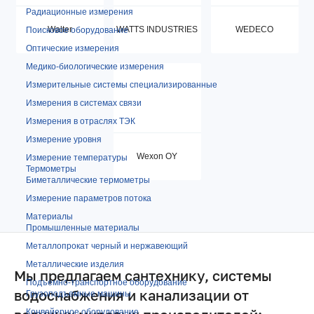
Радиационные измерения
Walter
WATTS INDUSTRIES
WEDECO
Поисковое оборудование
Оптические измерения
Медико-биологические измерения
Измерительные системы специализированные
Измерения в системах связи
Измерения в отраслях ТЭК
Измерение уровня
Wexon OY
Измерение температуры
Термометры
Биметаллические термометры
Измерение параметров потока
Материалы
Промышленные материалы
Металлопрокат черный и нержавеющий
Металлические изделия
Мы предлагаем сантехнику, системы
Подъемно-транспортное оборудование
водоснабжения и канализации от
Грузоподъемные машины
Конвейерное оборудование