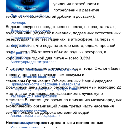
Кислородные датчики
усиления потребности в
Кабели и адаптеры
потреблении и развития
Портативные приборы
технических возможностей добычи и доставки).
Растворы
Водные ресурсы сосредоточены в реках, озерах, каналах,
Электроды и аксессуары
водохранилищах,морях и океанах, подземных естественных
Стационарные приборы
резервуарах, в почве, ледниках, в атмосфере.На первый
взгляд кажется, что воды на земле много, однако пресной
Центрифуги
воды – всего 3% от всего объема водных ресурсов, а
Титрование
Титраторы
хорошей, пригодной для питья – всего 0,3%!
Аксессуары для титраторов
И ситуация отнюдь не улучшается год от года. Экологи бьют
Бюретки, электроды и аксессуары к ним
тревогу, проводят научные симпозиумы и
Автоматические податчики
семинары.Организация Объединенных Наций учредила
Принадлежности и расходные материалы
Всемирный день водных ресурсов, отмечаемый ежегодно 22
Роторы и адаптеры для центрифуг Frontier
марта, а ситуацияcводопользованием к лучшемуне
Растворы для электрохимии
меняется.В настоящее время по признанию международных
Аксессуары
экологических организаций лишь третья часть населения
Определение состава
земли пользуется доброкачественной водой.
Анализаторы влагосодержания
Неправильно спроектированные и выполненные
Весы лабораторные
Ультрамикровесы