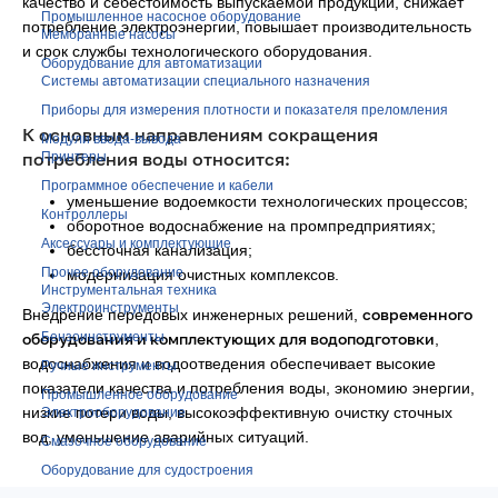
качество и себестоимость выпускаемой продукции, снижает
Промышленное насосное оборудование
потребление электроэнергии, повышает производительность
Мембранные насосы
и срок службы технологического оборудования.
Оборудование для автоматизации
Системы автоматизации специального назначения
Приборы для измерения плотности и показателя преломления
К основным направлениям сокращения
Модули ввода-вывода
потребления воды относится:
Принтеры
Программное обеспечение и кабели
уменьшение водоемкости технологических процессов;
Контроллеры
оборотное водоснабжение на промпредприятиях;
Аксессуары и комплектующие
бессточная канализация;
Прочее оборудование
модернизация очистных комплексов.
Инструментальная техника
Электроинструменты
современного
Внедрение передовых инженерных решений,
оборудования и комплектующих для водоподготовки
Бензоинструменты
,
водоснабжения и водоотведения обеспечивает высокие
Ручные инструменты
показатели качества и потребления воды, экономию энергии,
Промышленное оборудование
низкие потери воды, высокоэффективную очистку сточных
Электрооборудование
вод, уменьшение аварийных ситуаций.
Смазочное оборудование
Оборудование для судостроения