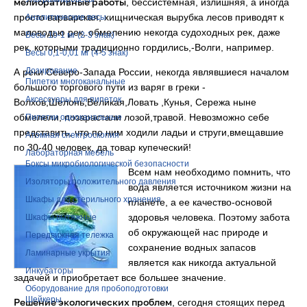
мелиоративные работы
, бессистемная, излишняя, а иногда
просто варварская, хищническая вырубка лесов приводят к
Аналитические весы
маловодью рек, обмелению некогда судоходных рек, даже
Весы 10-1 мг (2-3 знак)
рек, которыми традиционно гордились,-Волги, например.
Весы 0,1-0,01 мг (4-5 знак)
Дозирование
А реки Северо-Запада России, некогда являвшиеся началом
Пипетки многоканальные
большого торгового пути из варяг в греки -
Аксессуары для пипеток
Волхов,Шелонь,Великая,Ловать ,Кунья, Сережа ныне
обмелели, позарастали лозой,травой. Невозможно себе
Пипетки одноканальные
представить, что по ним ходили ладьи и струги,вмещавшие
Атомная спектроскопия
по 30-40 человек, да товар купеческий!
Лабораторная мебель
Боксы микробиологической безопасности
Всем нам необходимо помнить, что
Изоляторы положительного давления
вода является источником жизни на
Шкафы для стерильного хранения
планете, а ее качество-основой
здоровья человека. Поэтому забота
Шкафы вытяжные
об окружающей нас природе и
Передвижная тележка
сохранение водных запасов
Ламинарные укрытия
является как никогда актуальной
Инкубаторы
задачей и приобретает все большее значение.
Оборудование для пробоподготовки
Шейкеры
Решение экологических проблем
, сегодня стоящих перед