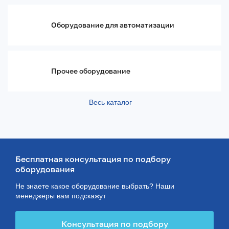
Электронные компоненты и аксессуары
Реле
Реле давления
Оборудование для автоматизации
Электромонтажные изделия
Электродвигатели
Трансформаторы и преобразователи
Прочее оборудование
Светотехника
Коммутационно-защитное оборудование
Кабельная продукция и арматура
Весь каталог
Источники питания
Бесплатная консультация по подбору
оборудования
Не знаете какое оборудование выбрать? Наши
менеджеры вам подскажут
Консультация по подбору