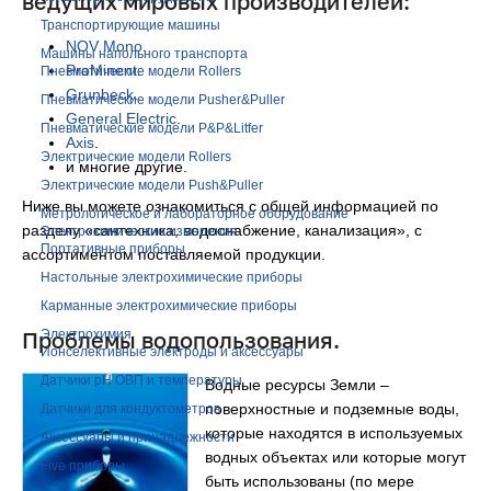
ведущих мировых производителей:
Транспортирующие машины
NOV Mono
.
Машины напольного транспорта
ProMinent
.
Пневматические модели Rollers
Grunbeck
.
Пневматические модели Pusher&Puller
General Electric
.
Пневматические модели P&P&Litfer
Axis
.
Электрические модели Rollers
и многие другие.
Электрические модели Push&Puller
Ниже вы можете ознакомиться с общей информацией по
Метрологическое и лабораторное оборудование
разделу «cантехника, водоснабжение, канализация», с
Электрохимические измерения
Портативные приборы
ассортиментом поставляемой продукции.
Настольные электрохимические приборы
Карманные электрохимические приборы
Проблемы водопользования.
Электрохимия
Ионселективные электроды и аксессуары
Датчики рН ОВП и температуры
Водные ресурсы Земли –
поверхностные и подземные воды,
Датчики для кондуктометров
которые находятся в используемых
Аксессуары и принадлежности
водных объектах или которые могут
Five приборы
быть использованы (по мере