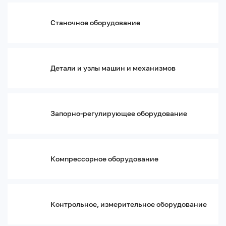
Оптические компоненты и элементы
Оптические держатели
Станочное оборудование
Моторизованные позиционеры
Микрометрические и ультра-точные винты
Лазерные системы
Детали и узлы машин и механизмов
Волоконно-оптические кабели и аксессуары
Базы, крепления оптомеханики
Охрана, защита, пожарная безопасность
Средства защиты информации
Запорно-регулирующее оборудование
Системы охраны и сигнализации
Системы видеонаблюдения
Пожарное оборудование
Защитные конструкции
Компрессорное оборудование
Аварийно-спасательные средства
Термическое оборудование
Плавильные печи
Контрольное, измерительное оборудование
Шахтные печи
Трубчатые печи