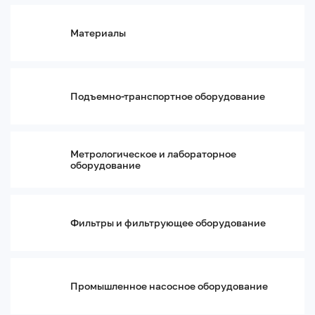
Теплообменное оборудование
Сушильные шкафы
Материалы
Соляные ванны
Ретортные печи
Печи с циркуляцией воздуха
Подъемно-транспортное оборудование
Печи с выдвижным подом
Печи до 1800 °C
Муфельные печи
Котельное оборудование
Метрологическое и лабораторное
оборудование
Камерные печи
Вакуумные печи
Сантехника, водоснабжение, канализация
Системы водоподготовки
Фильтры и фильтрующее оборудование
Оборудование дезинфекции и очистки
Электротехника и электроника
Электрощитовое оборудование
Электроустановочные изделия
Промышленное насосное оборудование
Генераторы и генераторные установки