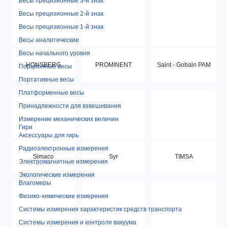
Весы прецизионные 3-й знак
Весы прецизионные 2-й знак
Весы прецизионные 1-й знак
Весы аналитические
Весы начального уровня
HONSBERG
PROMINENT
Saint - Gobain PAM
Порционные весы
Портативные весы
Платформенные весы
Принадлежности для взвешивания
Измерение механических величин
Гири
Аксессуары для гирь
Радиоэлектронные измерения
Simaco
Syr
TIMSA
Электромагнитные измерения
Экологические измерения
Влагомеры
Физико-химические измерения
Системы измерения характеристик средств транспорта
Системы измерения и контроля вакуума