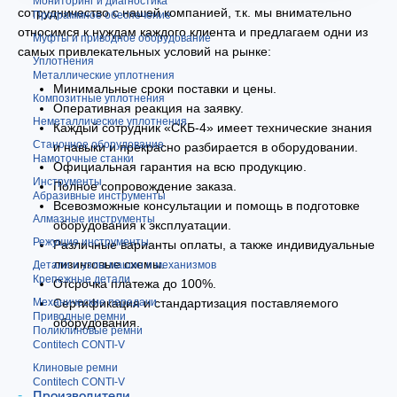
Мониторинг и диагностика
сотрудничество с нашей компанией, т.к. мы внимательно
Программное обеспечение
относимся к нуждам каждого клиента и предлагаем одни из
Муфты и приводное оборудование
самых привлекательных условий на рынке:
Уплотнения
Металлические уплотнения
Минимальные сроки поставки и цены.
Композитные уплотнения
Оперативная реакция на заявку.
Неметаллические уплотнения
Каждый сотрудник «СКБ-4» имеет технические знания
Станочное оборудование
и навыки и прекрасно разбирается в оборудовании.
Намоточные станки
Официальная гарантия на всю продукцию.
Инструменты
Полное сопровождение заказа.
Абразивные инструменты
Всевозможные консультации и помощь в подготовке
Алмазные инструменты
оборудования к эксплуатации.
Режущие инструменты
Различные варианты оплаты, а также индивидуальные
лизинговые схемы.
Детали и узлы машин и механизмов
Крепежные детали
Отсрочка платежа до 100%.
Механические передачи
Сертификация и стандартизация поставляемого
Приводные ремни
оборудования.
Поликлиновые ремни
Contitech CONTI-V
Клиновые ремни
Contitech CONTI-V
Производители