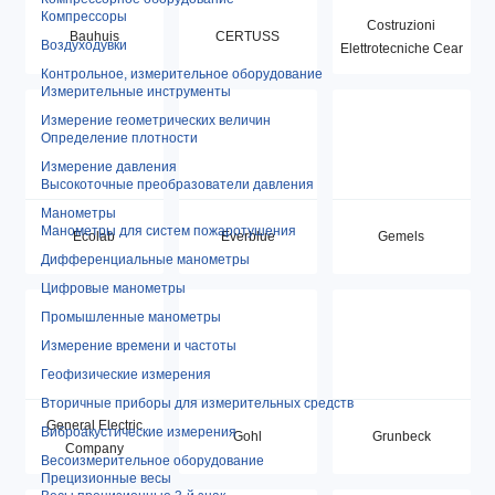
Компрессоры
Costruzioni
Bauhuis
CERTUSS
Воздуходувки
Elettrotecniche Cear
Контрольное, измерительное оборудование
Измерительные инструменты
Измерение геометрических величин
Определение плотности
Измерение давления
Высокоточные преобразователи давления
Манометры
Манометры для систем пожаротушения
Ecolab
Everblue
Gemels
Дифференциальные манометры
Цифровые манометры
Промышленные манометры
Измерение времени и частоты
Геофизические измерения
Вторичные приборы для измерительных средств
General Electric
Виброакустические измерения
Gohl
Grunbeck
Company
Весоизмерительное оборудование
Прецизионные весы