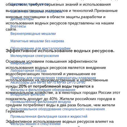
обществом, требует серьезных знаний и использования
Нагревательные плитки
высококачественных материалов и технологий.Признанные
Магнитные мешалки с нагревом
мировые поставщики в области защиты,разработки и
Диспергаторы
использования водных ресурсов представлены на нашем
Вортексы
сайте.
Верхнеприводные мешалки
Магнитные мешалки без нагрева
Оборудование для кристаллографии
Эффективное использование водных ресурсов.
Молекулярная спектроскопия
Основным условием повышения эффективности
Микроскопия
использования водных ресурсов является внедрение
Лабораторная посуда
водосберегающих технологий и уменьшение ее
Приборы для определения температуры плавления
использования на производственные и хозяйственные
Аксессуары для MP50 MP70 MP99 DP70 DP90
20% от потребляемой воды теряется
нужды.
в
Фильтры и фильтрующее оборудование
коммунальном хозяйстве, а в некоторых городах России этот
Воздушные фильтры
показатель доходит до 40%. Жители российских городов в
Промышленная фильтрация воздуха
среднем потребляют воды в два раза больше, чем жители
Фильтровальное оборудование специального назначения
Германии.
Промышленная фильтрация газов и жидкостей
Эффективное использование водных ресурсов влияет на
Фильтры машин и спецтехники