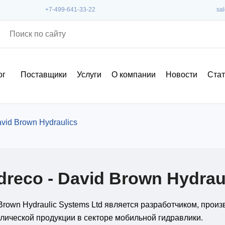
+7-499-641-33-22
sa
ог
Поставщики
Услуги
О компании
Новости
Стат
avid Brown Hydraulics
dreco - David Brown Hydrau
Brown Hydraulic Systems Ltd является разработчиком, прои
лической продукции в секторе мобильной гидравлики.