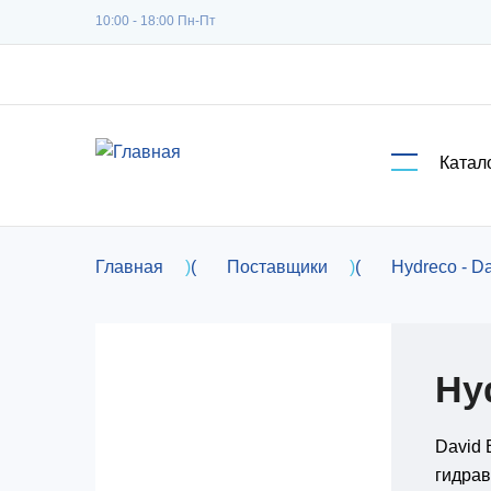
Перейти к основному содержанию
10:00 - 18:00 Пн-Пт
Катал
Главная
)
(
Поставщики
)
(
Hydreco - D
Hy
David 
гидрав