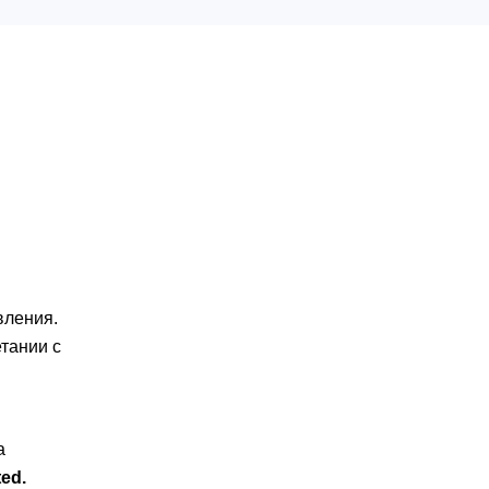
вления.
тании с
а
ted.