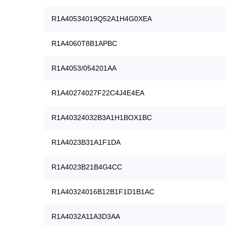
R1A40534019Q52A1H4G0XEA
R1A4060T8B1APBC
R1A4053/054201AA
R1A40274027F22C4J4E4EA
R1A40324032B3A1H1BOX1BC
R1A4023B31A1F1DA
R1A4023B21B4G4CC
R1A40324016B12B1F1D1B1AC
R1A4032A11A3D3AA