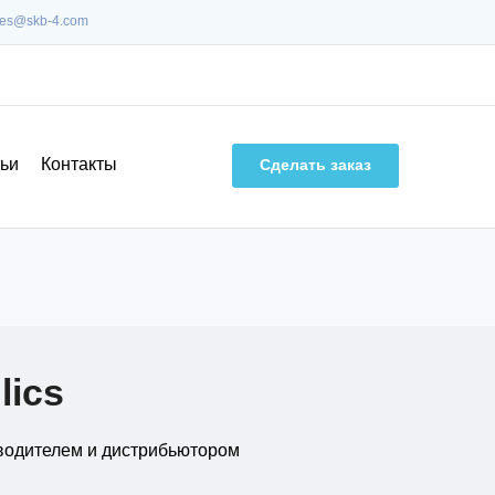
les@skb-4.com
ьи
Контакты
Сделать заказ
lics
зводителем и дистрибьютором