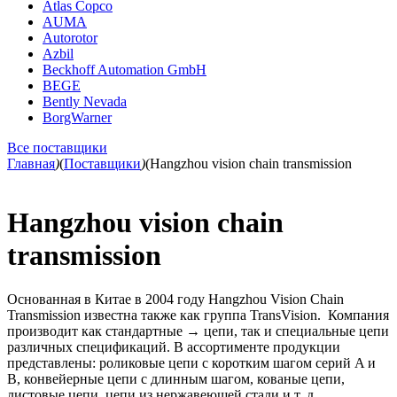
Atlas Copco
AUMA
Autorotor
Azbil
Beckhoff Automation GmbH
BEGE
Bently Nevada
BorgWarner
Все поставщики
Главная
)
(
Поставщики
)
(
Hangzhou vision chain transmission
Hangzhou vision chain
transmission
Основанная в Китае в 2004 году Hangzhou Vision Chain
Transmission известна также как группа TransVision. Компания
производит как стандартные
→
цепи, так и специальные цепи
различных спецификаций. В ассортименте продукции
представлены: роликовые цепи с коротким шагом серий A и
B, конвейерные цепи с длинным шагом, кованые цепи,
листовые цепи, цепи из нержавеющей стали и т. д.