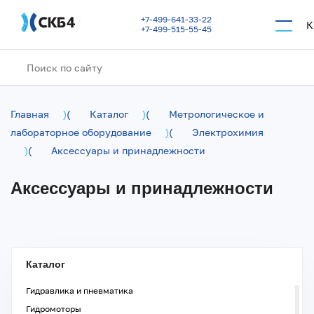
Перейти к основному содержанию
+7-499-641-33-22
К
+7-499-515-55-45
Главная
)
(
Каталог
)
(
Метрологическое и
лабораторное оборудование
)
(
Электрохимия
)
(
Аксессуары и принадлежности
Аксессуары и принадлежности
Каталог
Гидравлика и пневматика
Гидромоторы