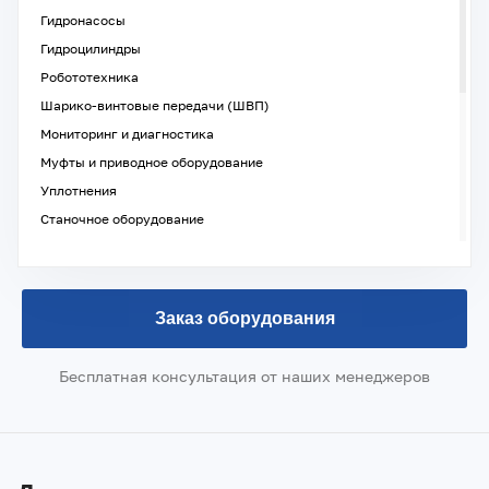
Гидронасосы
Гидроцилиндры
Робототехника
Шарико-винтовые передачи (ШВП)
Мониторинг и диагностика
Муфты и приводное оборудование
Уплотнения
Станочное оборудование
Детали и узлы машин и механизмов
Запорно-регулирующее оборудование
Компрессорное оборудование
Заказ оборудования
Контрольное, измерительное оборудование
Материалы
Бесплатная консультация от наших менеджеров
Подъемно-транспортное оборудование
Метрологическое и лабораторное оборудование
Фильтры и фильтрующее оборудование
Промышленное насосное оборудование