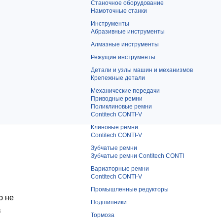
Станочное оборудование
Намоточные станки
Инструменты
Абразивные инструменты
Алмазные инструменты
Режущие инструменты
Детали и узлы машин и механизмов
Крепежные детали
Механические передачи
Приводные ремни
Поликлиновые ремни
Contitech CONTI-V
Клиновые ремни
Contitech CONTI-V
Зубчатые ремни
Зубчатые ремни Contitech CONTI
Вариаторные ремни
Contitech CONTI-V
Промышленные редукторы
ю не
Подшипники
з
Тормоза