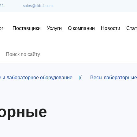
22
sales@skb-4.com
ог
Поставщики
Услуги
О компании
Новости
Стат
е и лабораторное оборудование
)
(
Весы лабораторные
торные