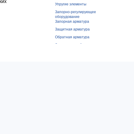
ких
Упругие элементы
Запорно-регулирующее
оборудование
Запорная арматура
Защитная арматура
Обратная арматура
Элементы трубопроводов, котлов и
сосудов
Фазо – и продукторазделительная
арматура
Смесительно-распределительная
арматура
Регулирующая арматура
Контрольная арматура
Комбинированная арматура
Компрессорное оборудование
Компрессоры
Воздуходувки
Контрольное, измерительное
оборудование